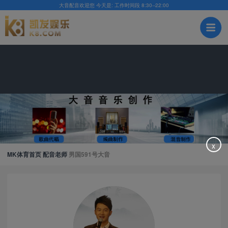
大音配音mk体育官网-mk体
大音配音欢迎您 今天是:
工作时间段 8:30--22:00
育
x
MK体育首页
配音老师
男国591号大音